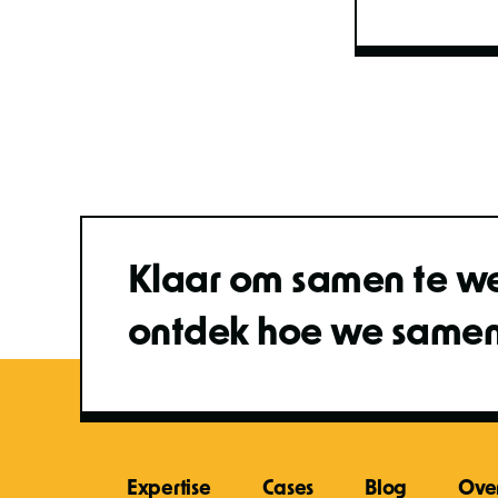
Klaar om samen te w
ontdek hoe we same
Expertise
Cases
Blog
Ove