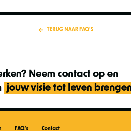
TERUG NAAR FAQ’S
erken? Neem contact op en
n
jouw visie tot leven brengen
r
FAQ’s
Contact