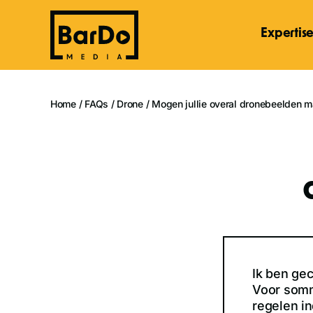
Ga
naar
Expertis
inhoud
Home
/
FAQs
/
Drone
/
Mogen jullie overal dronebeelden 
Ik ben gec
Voor sommi
regelen i