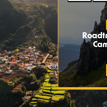
Roadtr
Cam