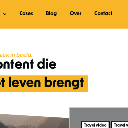
e
Cases
Blog
Over
Contact
ek in beeld.
ontent die
 leven brengt
Travel video
Travel 