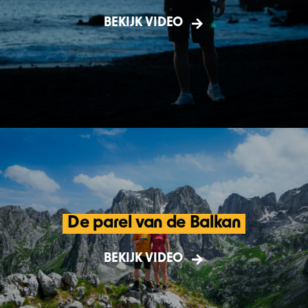
Social media advertentie voor de Fenix
BEKIJK VIDEO
TK35R tactical flashlight
De parel van de Balkan
Met de camera Backpacks van Shimoda
trekken we de ruige, ongerepte wildernis
BEKIJK VIDEO
in van Montenegro.