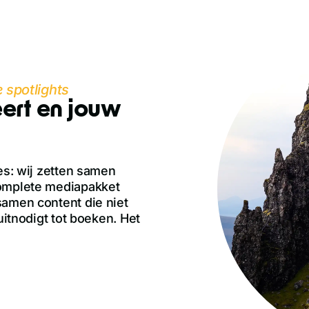
 spotlights
eert en jouw
es: wij zetten samen
complete mediapakket
samen content die niet
uitnodigt tot boeken. Het