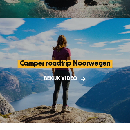
Camper roadtrip Noorwegen
3 weken touren met de camper door
Noorwegen! Ga met ons mee op avontuur
BEKIJK VIDEO
in dit adembenemende landschap.