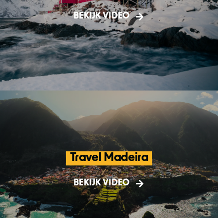
BarDo Travels, een korte introductie van
BEKIJK VIDEO
mijn travel platform.
Travel Madeira
Een content reis naar het mysterieuze
Madeira. Foto, video, drones en dat alles
BEKIJK VIDEO
voor diverse merken!