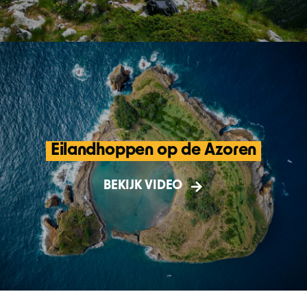
Eilandhoppen op de Azoren
De Azoren zijn het onontdekte paradijs van
Europa! We bezoeken 5 eilanden van dit
BEKIJK VIDEO
adembenemende archipel.