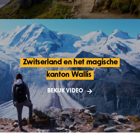
Zwitserland en het magische 
kanton Wallis
Een travel vlog door het prachtige noorden
van Zwitersland. Echt een paradijs voor
BEKIJK VIDEO
iedere outdoor liefhebben!