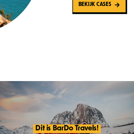
BEKIJK CASES
Dit is BarDo Travels!