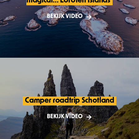
magical… Lofoten Islands
Cinematische korte film over winter op de
Lofoten. Een must see voor iedere
BEKIJK VIDEO
reisliefhebber!
Camper roadtrip Schotland
In samenwerking met Camper-verhuur.be
maken we een avontuurlijke roadtrip door
BEKIJK VIDEO
het mystieke Schotland!