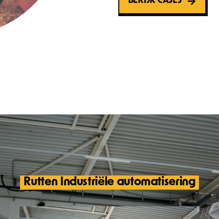
BEKIJK CASES
Rutten Industriële automatisering
Voor diverse digitale uitingen en hardcopy
drukwerk zijn nieuwe foto's nodig. Waar
kun je dat beter doen dan in de industriële