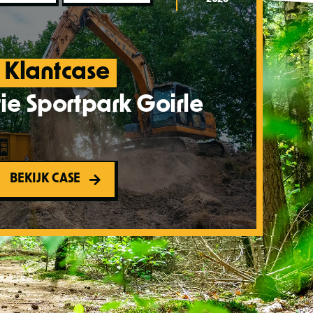
Klantcase
ie Sportpark Goirle
BEKIJK CASE