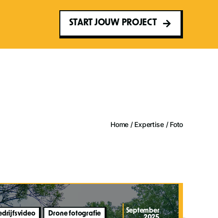
START JOUW PROJECT
Home
/
Expertise
/
Foto
September
edrijfsvideo
Drone fotografie
2025