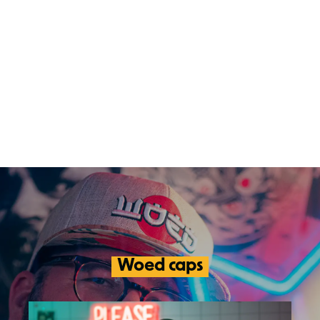
Woed caps
Product shoot voor het lifestyle merk
Woed. Urban caps vragen om een Urban
stijl foto's en dat is precies wat we