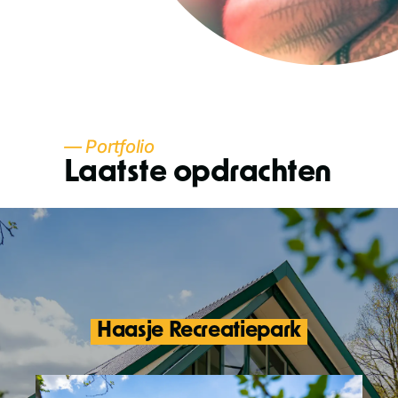
— Portfolio
Laatste opdrachten
Haasje Recreatiepark
Nieuw jaar, nieuwe campinggids en dus
ook nieuwe foto's! Een veelzijdige lifestyle
shoot van het hele recreatiepark.