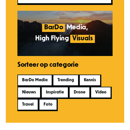
BarDo
Media,
High Flying
Visuals
Sorteer op categorie
BarDo Media
Trending
Kennis
Nieuws
Inspiratie
Drone
Video
Travel
Foto