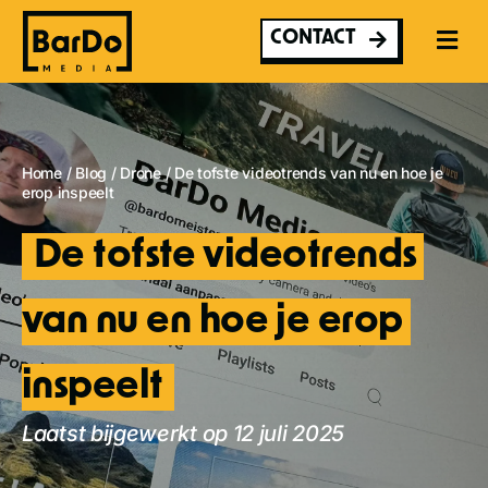
Ga
naar
CONTACT
inhoud
Home
/
Blog
/
Drone
/
De tofste videotrends van nu en hoe je
erop inspeelt
De tofste videotrends 
van nu en hoe je erop 
inspeelt
Laatst bijgewerkt op 12 juli 2025